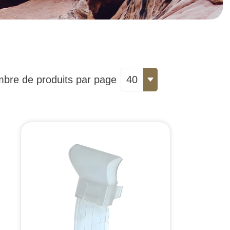
bre de produits par page
40