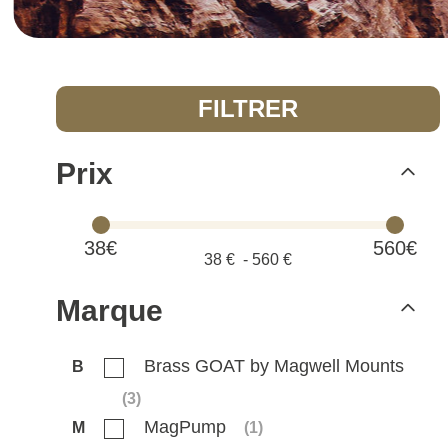
FILTRER
Prix
38€
560€
38
€ -
560
€
Marque
Brass GOAT by Magwell Mounts
B
(
3
)
MagPump
M
(
1
)