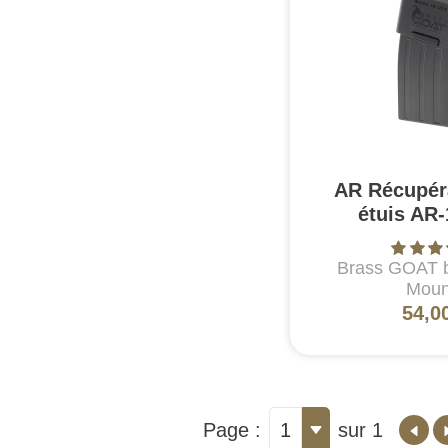
AR Récupér
étuis AR-
Brass GOAT 
Moun
54,0
Page :
1
sur 1