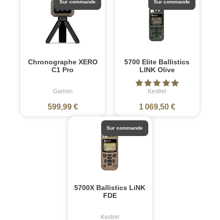
Sur commande
Sur commande
Chronographe XERO
5700 Elite Ballistics
C1 Pro
LINK Olive
Garmin
Kestrel
599,99 €
1 069,50 €
Sur commande
5700X Ballistics LiNK
FDE
Kestrel