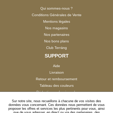
Qui sommes-nous ?
Conditions Générales de Vente
Mentions légales
Nos magasins
Nos partenaires
Nos bons plans
Club Terräng
SUPPORT
Aide
Livraison
Retour et remboursement
Tableau des couleurs
Réduction professionnels
Catalogues
Sur notre site, nous recueillons à chacune de vos visites des
données vous concernant. Ces données nous permettent de vous
Satisfaction Clients
proposer les offres et services les plus pertinents pour vous, ainsi
que de vous adresser, en direct ou via des partenaires, des