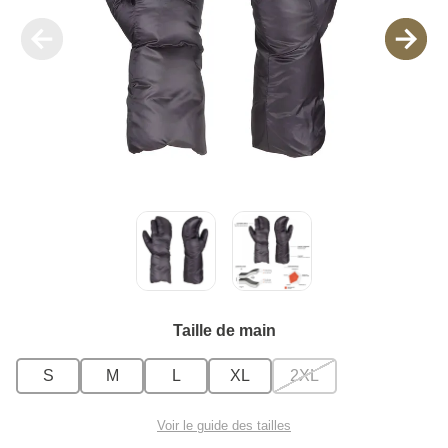
Taille de main
S
M
L
XL
2XL
Voir le guide des tailles