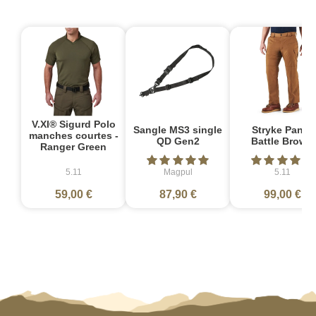
V.XI® Sigurd Polo
Sangle MS3 single
Stryke Pant -
manches courtes -
QD Gen2
Battle Brown
Ranger Green
5.11
Magpul
5.11
59,00 €
87,90 €
99,00 €