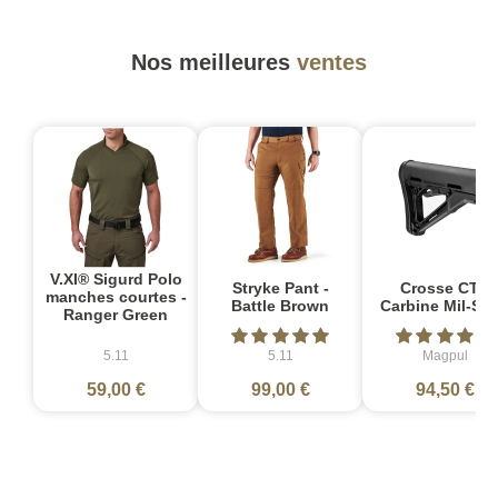
Nos meilleures
ventes
V.XI® Sigurd Polo
Stryke Pant -
Crosse CTR
manches courtes -
Battle Brown
Carbine Mil-Sp
Ranger Green
5.11
5.11
Magpul
59,00 €
99,00 €
94,50 €