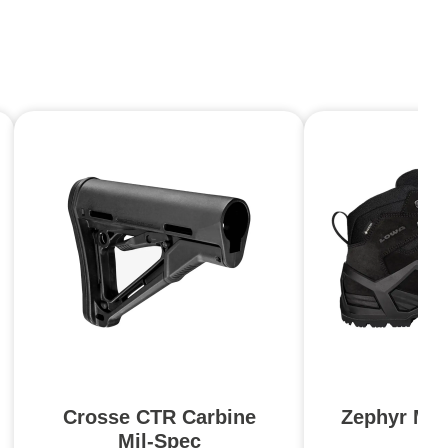
Crosse CTR Carbine
Zephyr MK
Mil-Spec
N