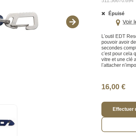
511.56670.694
Épuisé
Voir 
L'outil EDT Res
pouvoir avoir de
secondes compte
c'est pour cela
vitre et une cl
l'attacher n'impo
16,00 €
Effectuer 