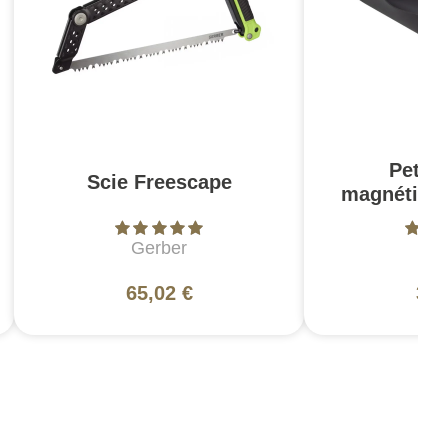
Petit 
Scie Freescape
magnétiqu
Gerber
Ma
65,02 €
30,