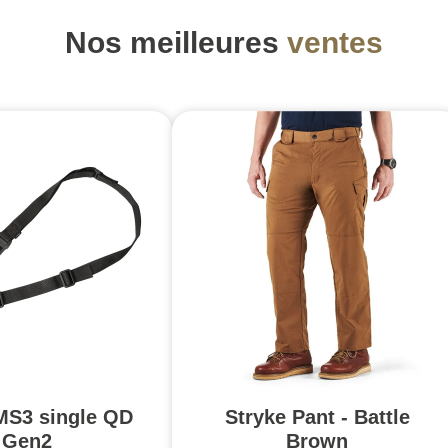
Nos meilleures
ventes
MS3 single QD
Stryke Pant - Battle
Gen2
Brown