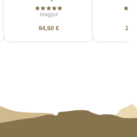
Magpul
L
94,50 €
200