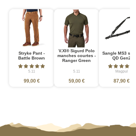
V.XI® Sigurd Polo
Stryke Pant -
Sangle MS3 sin
manches courtes -
Battle Brown
QD Gen2
Ranger Green
5.11
5.11
Magpul
99,00 €
59,00 €
87,90 €