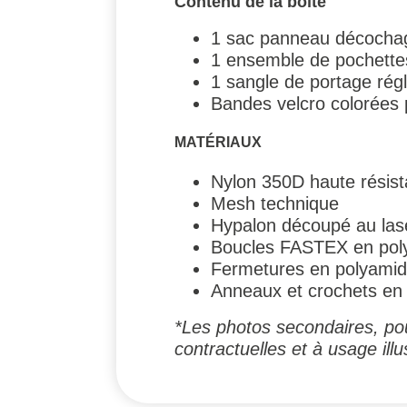
Contenu de la boîte
1 sac panneau décoch
1 ensemble de pochettes
1 sangle de portage rég
Bandes velcro colorées p
MATÉRIAUX
Nylon 350D haute résis
Mesh technique
Hypalon découpé au las
Boucles FASTEX en pol
Fermetures en polyami
Anneaux et crochets en 
*Les photos secondaires, pou
contractuelles et à usage illus