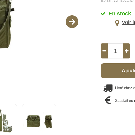
IO.DECHOC50
En stock
Voir 
Ajout
Livré chez 
Satisfait ou