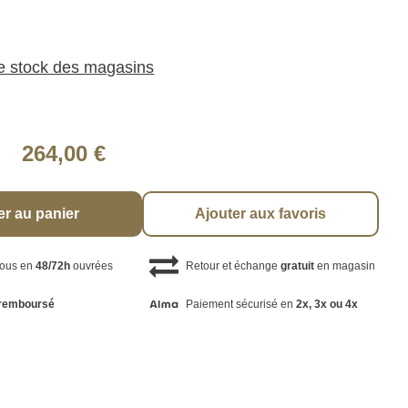
le stock des magasins
264,00 €
er au panier
Ajouter aux favoris
vous en
48/72h
ouvrées
Retour et échange
gratuit
en magasin
remboursé
Paiement sécurisé en
2x, 3x ou 4x