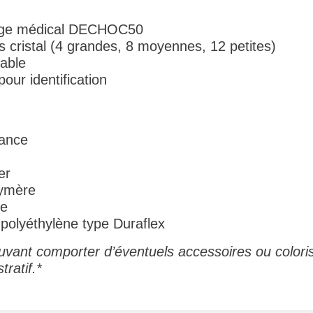
age médical DECHOC50
 cristal (4 grandes, 8 moyennes, 12 petites)
lable
our identification
tance
er
ymère
de
polyéthylène type Duraflex
vant comporter d’éventuels accessoires ou coloris
tratif.*