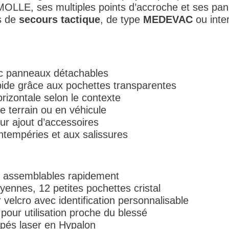
 MOLLE, ses multiples points d’accroche et ses pa
ns de
secours tactique
, de type
MEDEVAC
ou inte
c panneaux détachables
apide grâce aux pochettes transparentes
horizontale selon le contexte
e terrain ou en véhicule
r ajout d’accessoires
ntempéries et aux salissures
 assemblables rapidement
ennes, 12 petites pochettes cristal
velcro avec identification personnalisable
our utilisation proche du blessé
és laser en Hypalon