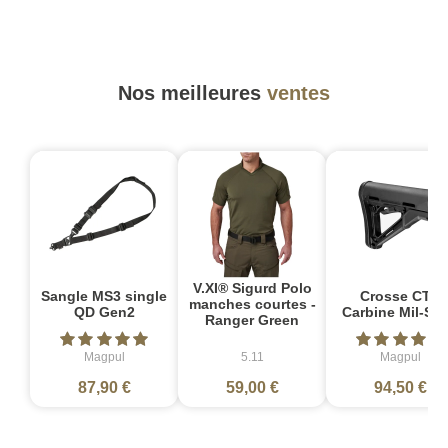
Nos meilleures
ventes
V.XI® Sigurd Polo
Sangle MS3 single
Crosse CTR
manches courtes -
QD Gen2
Carbine Mil-Sp
Ranger Green
Magpul
5.11
Magpul
87,90 €
59,00 €
94,50 €