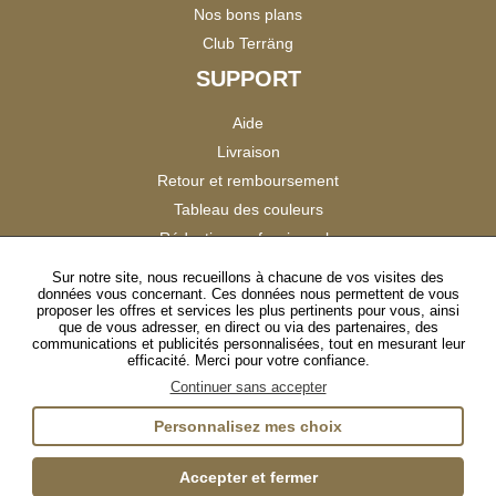
Nos bons plans
Club Terräng
SUPPORT
Aide
Livraison
Retour et remboursement
Tableau des couleurs
Réduction professionnels
Catalogues
Sur notre site, nous recueillons à chacune de vos visites des
données vous concernant. Ces données nous permettent de vous
Satisfaction Clients
proposer les offres et services les plus pertinents pour vous, ainsi
que de vous adresser, en direct ou via des partenaires, des
communications et publicités personnalisées, tout en mesurant leur
SUIVEZ-NOUS
efficacité. Merci pour votre confiance.
Continuer sans accepter
Personnalisez mes choix
Instagram
TikTok
Facebook
YouTube
LinkedIn
Accepter et fermer
Gestion des cookies