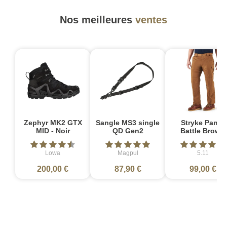
Nos meilleures
ventes
Zephyr MK2 GTX
Sangle MS3 single
Stryke Pant -
MID - Noir
QD Gen2
Battle Brown
Lowa
Magpul
5.11
200,00 €
87,90 €
99,00 €