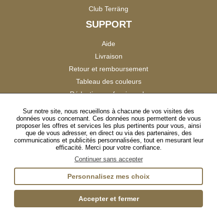
Club Terräng
SUPPORT
Aide
Livraison
Retour et remboursement
Tableau des couleurs
Réduction professionnels
Catalogues
Sur notre site, nous recueillons à chacune de vos visites des
données vous concernant. Ces données nous permettent de vous
Satisfaction Clients
proposer les offres et services les plus pertinents pour vous, ainsi
que de vous adresser, en direct ou via des partenaires, des
communications et publicités personnalisées, tout en mesurant leur
SUIVEZ-NOUS
efficacité. Merci pour votre confiance.
Continuer sans accepter
Personnalisez mes choix
Instagram
TikTok
Facebook
YouTube
LinkedIn
Accepter et fermer
Gestion des cookies
Plan du site