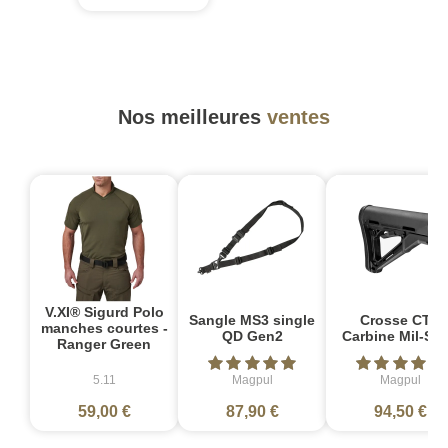
Nos meilleures
ventes
V.XI® Sigurd Polo
Sangle MS3 single
Crosse CTR
manches courtes -
QD Gen2
Carbine Mil-Sp
Ranger Green
5.11
Magpul
Magpul
59,00 €
87,90 €
94,50 €