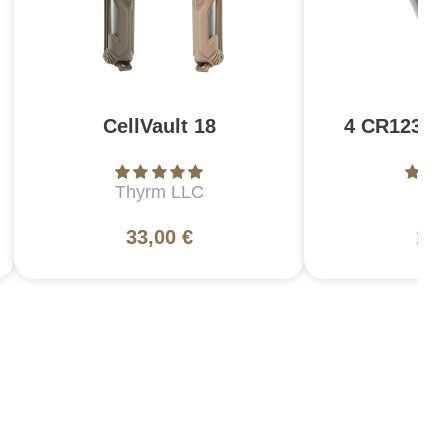
CellVault 18
4 CR123A 
Thyrm LLC
A
33,00 €
17,