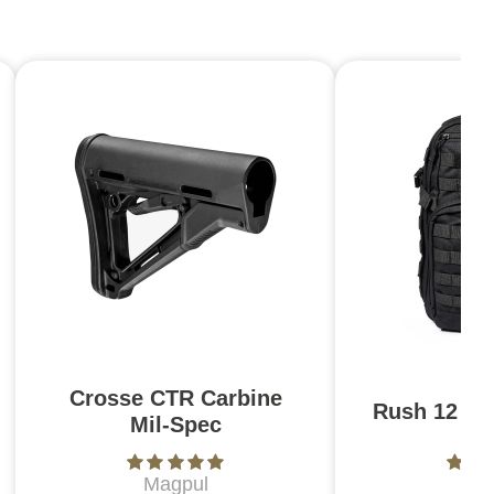
Crosse CTR Carbine
Rush 12 2.0
Mil-Spec
Magpul
5