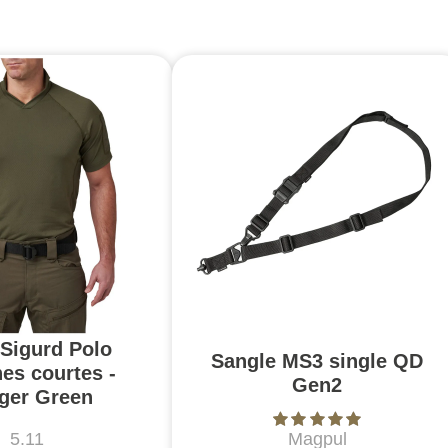
 Sigurd Polo
Sangle MS3 single QD
es courtes -
Gen2
ger Green
5.11
Magpul