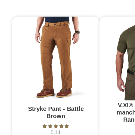
V.XI®
Stryke Pant - Battle
manch
Brown
Ran
5.11