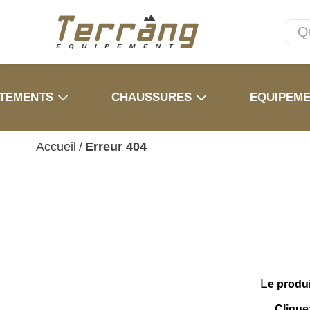
TEMENTS
CHAUSSURES
EQUIPEM
Accueil
/
Erreur 404
L
e produ
Clique