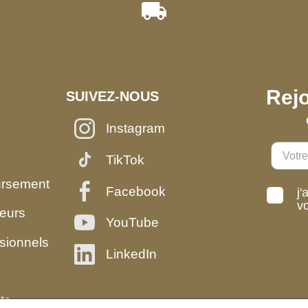
Rejo
SUIVEZ-NOUS
Instagram
TikTok
ursement
Facebook
j'
v
eurs
YouTube
sionnels
LinkedIn
ts