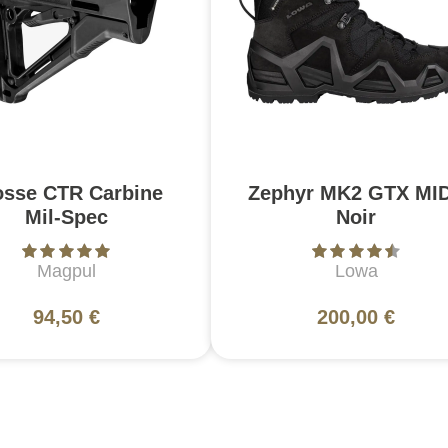
osse CTR Carbine
Zephyr MK2 GTX MID
Mil-Spec
Noir
Magpul
Lowa
94,50 €
200,00 €