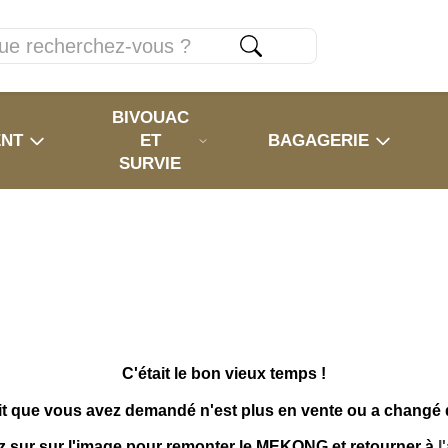
BIVOUAC
ENT
ET
BAGAGERIE
SURVIE
C'était le bon vieux temps !
it que vous avez demandé n'est plus en vente ou a changé
z sur sur l'image pour remonter le MEKONG et retourner à
l