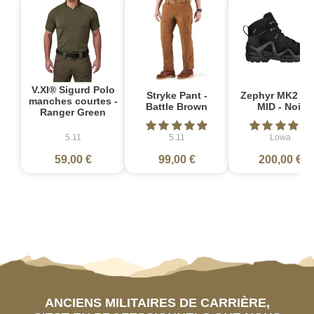
V.XI® Sigurd Polo
Stryke Pant -
Zephyr MK2 G
manches courtes -
Battle Brown
MID - Noir
Ranger Green
5.11
5.11
Lowa
59,00 €
99,00 €
200,00 €
ANCIENS MILITAIRES DE CARRIÈRE,