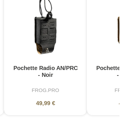
Pochette Radio AN/PRC
Pochette R
- Noir
- C
FROG.PRO
FRO
49,99 €
49,