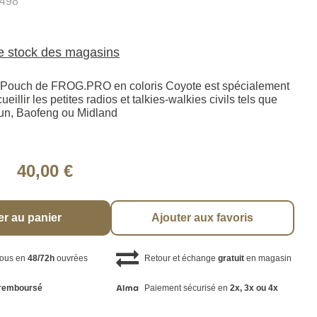
498
le stock des magasins
 Pouch de FROG.PRO en coloris Coyote est spécialement
illir les petites radios et talkies-walkies civils tels que
un, Baofeng ou Midland
40,00 €
er au panier
Ajouter aux favoris
vous en
48/72h
ouvrées
Retour et échange
gratuit
en magasin
remboursé
Paiement sécurisé en
2x, 3x ou 4x