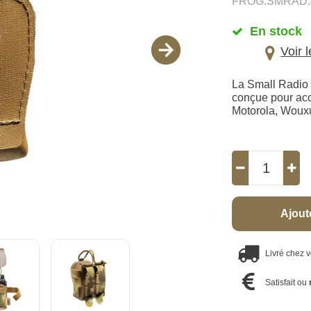
FROG.SMRAD.
En stock
Voir 
La Small Radio
conçue pour accue
Motorola, Woux
Ajout
Livré chez 
Satisfait ou