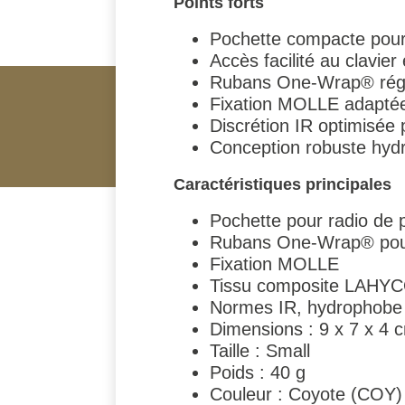
Points forts
Pochette compacte pour r
Accès facilité au clavie
Rubans One-Wrap® régla
Fixation MOLLE adaptée 
Discrétion IR optimisée
Conception robuste hyd
Caractéristiques principales
Pochette pour radio de pe
Rubans One-Wrap® pour l
Fixation MOLLE
Tissu composite LAHY
Normes IR, hydrophobe e
Dimensions : 9 x 7 x 4 
Taille : Small
Poids : 40 g
Couleur : Coyote (COY)