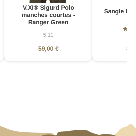
V.XI® Sigurd Polo
Sangle MS
manches courtes -
G
Ranger Green
5.11
Ma
59,00 €
87,