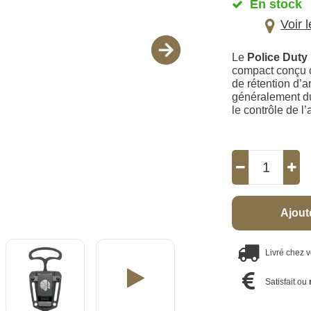
En stock
Voir 
Le
Police Duty
compact conçu c
de rétention d’a
généralement du 
le contrôle de l
Ajout
Livré chez 
Satisfait ou