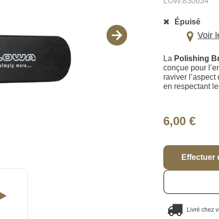
LOW.830634
Épuisé
Voir 
La
Polishing B
conçue pour l’en
raviver l’aspect
en respectant le
6,00 €
Effectuer 
Livré chez 