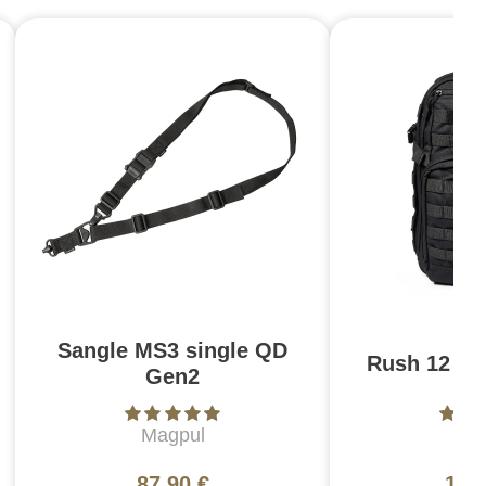
Sangle MS3 single QD
Rush 12 2.0
Gen2
Magpul
5
87,90 €
130