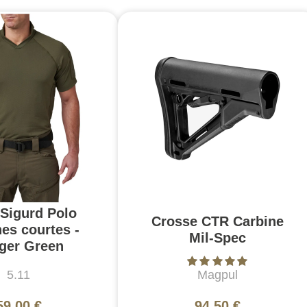
 Sigurd Polo
Crosse CTR Carbine
es courtes -
Mil-Spec
ger Green
5.11
Magpul
59,00 €
94,50 €