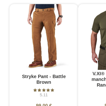
V.XI®
Stryke Pant - Battle
manch
Brown
Ran
5.11
99,00 €