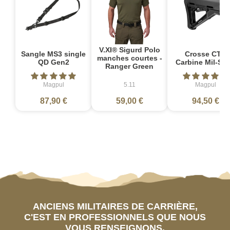
V.XI® Sigurd Polo
Sangle MS3 single
Crosse CTR
manches courtes -
QD Gen2
Carbine Mil-Sp
Ranger Green
Magpul
5.11
Magpul
87,90 €
59,00 €
94,50 €
ANCIENS MILITAIRES DE CARRIÈRE,
C'EST EN PROFESSIONNELS QUE NOUS
VOUS RENSEIGNONS.