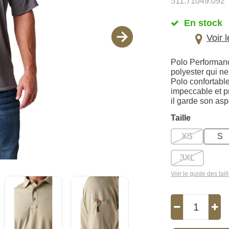
511.71049.092
En stock
Voir 
Polo Performanc
polyester qui ne
Polo confortabl
impeccable et pr
il garde son asp
Taille
XS
S
3XL
Voir le guide des tail