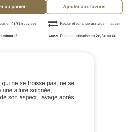
er au panier
Ajouter aux favoris
vous en
48/72h
ouvrées
Retour et échange
gratuit
en magasin
remboursé
Paiement sécurisé en
2x, 3x ou 4x
qui ne se froisse pas, ne se
 une allure soignée,
arde son aspect, lavage après