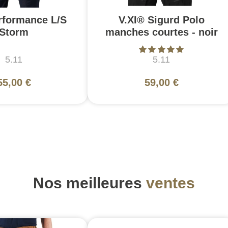
rformance L/S
V.XI® Sigurd Polo
Storm
manches courtes - noir
5.11
5.11
55,00 €
59,00 €
Nos meilleures
ventes