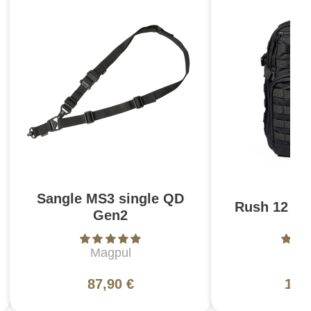
Sangle MS3 single QD
Rush 12 2.0
Gen2
Magpul
5
87,90 €
130