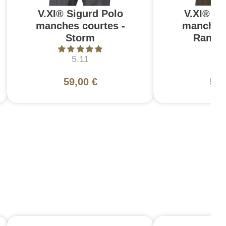
V.XI® Sigurd Polo
V.XI® Si
manches courtes -
manches 
Storm
Range
5.11
5
59,00 €
59,