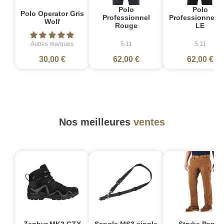
Polo
Polo
Polo Operator Gris
Professionnel
Professionnel V
Wolf
Rouge
LE
Autres marques
5.11
5.11
30,00 €
62,00 €
62,00 €
Nos meilleures
ventes
Zephyr MK2 GTX
Sangle MS3 single
Stryke Pant -