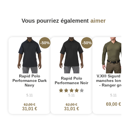
Vous pourriez également
aimer
-50%
-50%
Rapid Polo
V.XI® Sigurd Po
Rapid Polo
Performance Dark
manches longu
Performance Noir
Navy
- Ranger gree
5.11
5.11
5.11
69,00 €
62,00 €
62,00 €
31,01 €
31,01 €