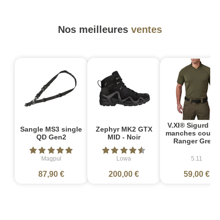
Nos meilleures
ventes
V.XI® Sigurd Po
Sangle MS3 single
Zephyr MK2 GTX
manches courte
QD Gen2
MID - Noir
Ranger Green
Magpul
Lowa
5.11
87,90 €
200,00 €
59,00 €