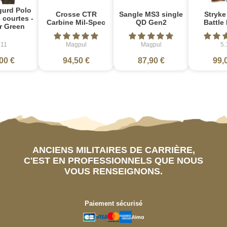
gurd Polo
Crosse CTR
Sangle MS3 single
Stryke
courtes -
Carbine Mil-Spec
QD Gen2
Battle
r Green
.11
Magpul
Magpul
5.
00 €
94,50 €
87,90 €
99,
ANCIENS MILITAIRES DE CARRIÈRE,
C'EST EN PROFESSIONNELS QUE NOUS
VOUS RENSEIGNONS.
Paiement sécurisé