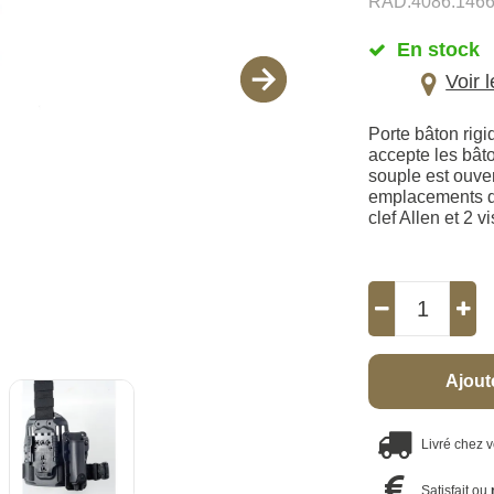
RAD.4086.1466
En stock
Voir 
Porte bâton rigi
accepte les bâto
souple est ouve
emplacements des
clef Allen et 2 vi
Ajout
Livré chez 
Satisfait ou