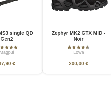
MS3 single QD
Zephyr MK2 GTX MID -
Gen2
Noir
Magpul
Lowa
87,90 €
200,00 €