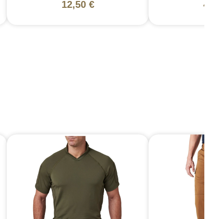
12,50 €
48,