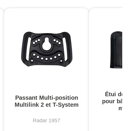
Étui doub
Passant Multi-position
pour bâto
Multilink 2 et T-System
men
Radar 1957
A