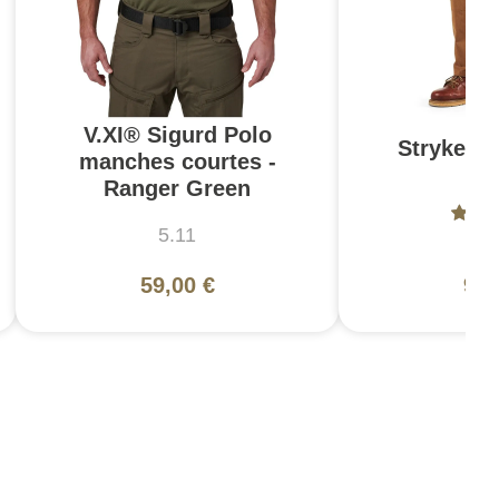
V.XI® Sigurd Polo
Stryke Pa
manches courtes -
Br
Ranger Green
5.11
5
59,00 €
99,