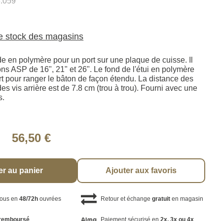
.059
le stock des magasins
de en polymère pour un port sur une plaque de cuisse. Il
ns ASP de 16", 21" et 26". Le fond de l'étui en polymère
rt pour ranger le bâton de façon étendu. La distance des
 vis arrière est de 7.8 cm (trou à trou). Fourni avec une
s.
56,50 €
er au panier
Ajouter aux favoris
vous en
48/72h
ouvrées
Retour et échange
gratuit
en magasin
remboursé
Paiement sécurisé en
2x, 3x ou 4x