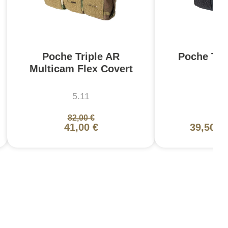
Poche Triple AR
Poche Tri
Multicam Flex Covert
Co
5.11
5
82,00 €
79,
41,00 €
39,50 €