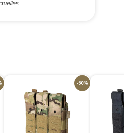
tuelles
%
-50%