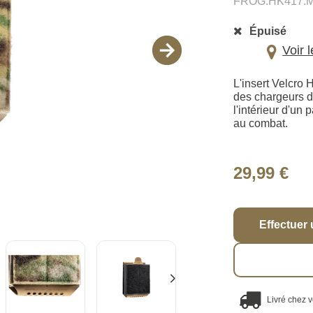
FROG.HK417.M
Épuisé
Voir 
L'insert Velcro 
des chargeurs 
l'intérieur d'un
au combat.
29,99 €
Effectuer 
Livré chez 