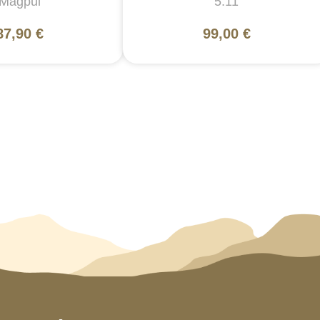
Magpul
5.11
87,90 €
99,00 €