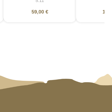
5.11
5
59,00 €
130