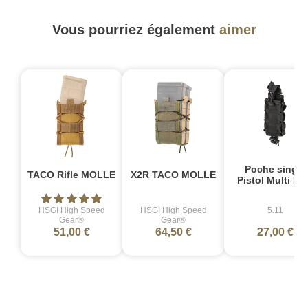
Vous pourriez également
aimer
Poche single
TACO Rifle MOLLE
X2R TACO MOLLE
Pistol Multi Fl
HSGI High Speed
HSGI High Speed
5.11
Gear®
Gear®
51,00 €
64,50 €
27,00 €