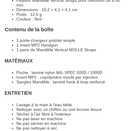
Fixation Mandible Vertical Straps pour ceintures 38 à 50
mm
Dimensions : 10,2 × 4,1 × 4,1 cm
Poids : 12,5 g
Couleur : Noir
Contenu de la boîte
1 porte-chargeur pistolet simple
1 insert MP2 Handgun
1 paire de Mandible Vertical MOLLE Straps
MATÉRIAUX
Poche : laminé nylon MIL-SPEC 500D / 1000D
Insert MP2 : copolymère moulé par injection
Sangles Mandible : laminé hook & loop renforcé
ENTRETIEN
Lavage à la main à l’eau tiède
Nettoyer avec un chiffon ou une brosse douce
Sécher à l’air libre à l’intérieur
Ne pas laver en machine
Ne pas sécher en machine
Ne pas nettoyer à sec