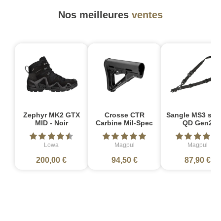
Nos meilleures
ventes
Zephyr MK2 GTX
Crosse CTR
Sangle MS3 sin
MID - Noir
Carbine Mil-Spec
QD Gen2
Lowa
Magpul
Magpul
200,00 €
94,50 €
87,90 €