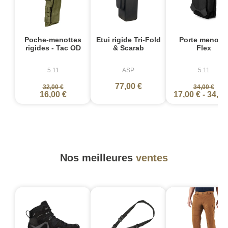
Poche-menottes
Etui rigide Tri-Fold
Porte menotte
rigides - Tac OD
& Scarab
Flex
5.11
ASP
5.11
77,00 €
32,00 €
34,00 €
16,00 €
17,00 €
-
34,00
Nos meilleures
ventes