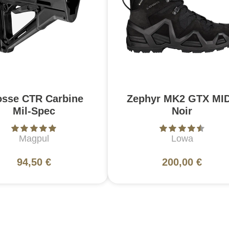
osse CTR Carbine
Zephyr MK2 GTX MID
Mil-Spec
Noir
Magpul
Lowa
94,50 €
200,00 €