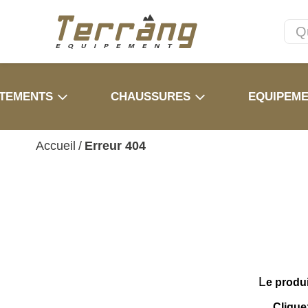
TEMENTS
CHAUSSURES
EQUIPEM
Accueil
/
Erreur 404
L
e produ
Clique