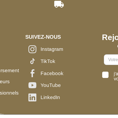
Rejo
SUIVEZ-NOUS
Instagram
TikTok
ursement
Facebook
j'
v
eurs
YouTube
sionnels
LinkedIn
ts