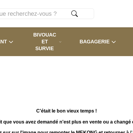
BIVOUAC
ENT
ET
BAGAGERIE
SURVIE
C'était le bon vieux temps !
it que vous avez demandé n'est plus en vente ou a changé
z sur sur l'image pour remonter le MEKONG et retourner à
l