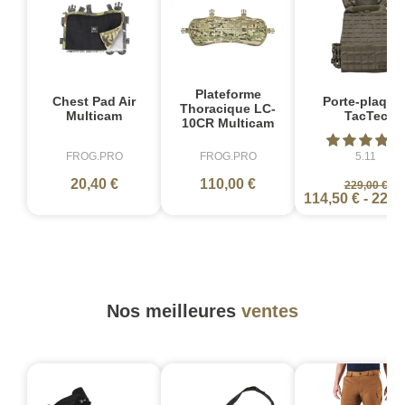
Plateforme
Chest Pad Air
Porte-plaque
Thoracique LC-
Multicam
TacTec
10CR Multicam
FROG.PRO
FROG.PRO
5.11
20,40 €
110,00 €
229,00 €
114,50 €
-
229,
Nos meilleures
ventes