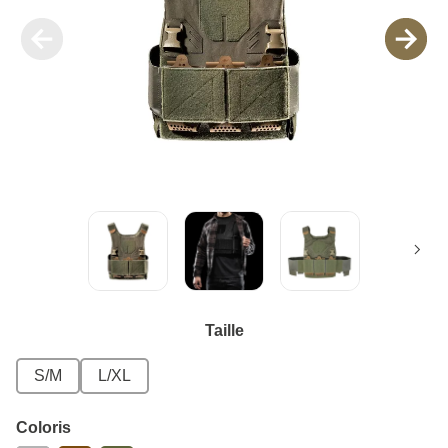
Taille
S/M
L/XL
Coloris