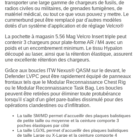
transporter une large gamme de chargeurs de fusils, de
radios civiles ou militaires, de grenades fumigènes, de
matériel médical, ou tout ce que vous pouvez y mettre. Le
cummerbund peut être remplacé par d'autres modèles
dotés d'un système d'application et de réglage Velcro®
La pochette à magasin 5.56 Mag Velcro Insert triple peut
contenir 3 chargeurs pour plate-forme AR / M4 avec un
poids et un encombrement minimum. Le tissu Hypalon
découpé au laser, ainsi que la rétention élastique, assurent
une excellente rétention des chargeurs.
Grâce aux boucles ITW Nexus® QASM sur le devant, le
Defender LVPC peut être rapidement équipé de panneaux
frontaux tels que le Modular Reconnaissance Chest Rig
ou le Modular Reconnaissance Task Bag. Les boucles
peuvent être retirées pour éliminer toute protubérance
lorsqu'il s'agit d'un gilet pare-balles dissimulé pour des
opérations clandestines ou d'infiltration.
La taille SM/MD permet d'accueillir des plaques balistiques
de petite taille ou moyenne et la ceinture comporte 3
poches élastiques par côté
La taille LG/XL permet d'accueillir des plaques balistiques
de taille Large ou X-Large et la ceinture comporte 4