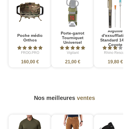
Aiguille
Porte-garrot
Poche médic
d'exsufflation
Tourniquet
Orthos
Standard 14 G
Universel
Coyote
FROG.PRO
Vigilant
Rhino Rescue
160,00 €
21,00 €
19,80 €
Nos meilleures
ventes