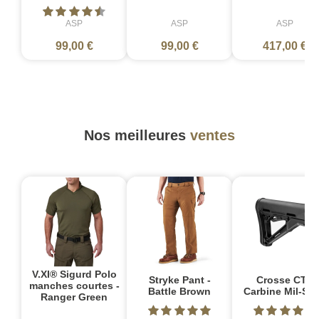
ASP
ASP
ASP
99,00 €
99,00 €
417,00 €
Nos meilleures
ventes
V.XI® Sigurd Polo
Stryke Pant -
Crosse CTR
manches courtes -
Battle Brown
Carbine Mil-Sp
Ranger Green