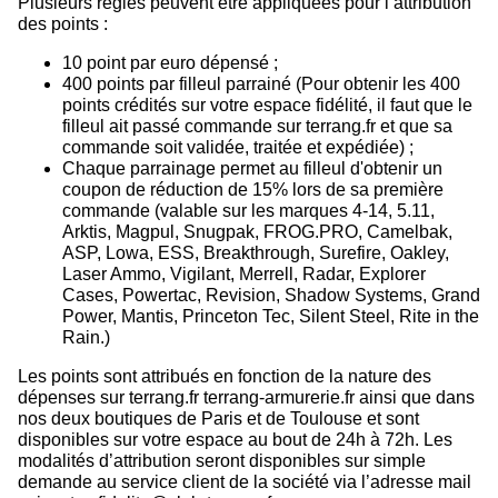
Plusieurs règles peuvent être appliquées pour l’attribution
des points :
10 point par euro dépensé ;
400 points par filleul parrainé (Pour obtenir les 400
points crédités sur votre espace fidélité, il faut que le
filleul ait passé commande sur terrang.fr et que sa
commande soit validée, traitée et expédiée) ;
Chaque parrainage permet au filleul d'obtenir un
coupon de réduction de 15% lors de sa première
commande (valable sur les marques 4-14, 5.11,
Arktis, Magpul, Snugpak, FROG.PRO, Camelbak,
ASP, Lowa, ESS, Breakthrough, Surefire, Oakley,
Laser Ammo, Vigilant, Merrell, Radar, Explorer
Cases, Powertac, Revision, Shadow Systems, Grand
Power, Mantis, Princeton Tec, Silent Steel, Rite in the
Rain.)
Les points sont attribués en fonction de la nature des
dépenses sur terrang.fr terrang-armurerie.fr ainsi que dans
nos deux boutiques de Paris et de Toulouse et sont
disponibles sur votre espace au bout de 24h à 72h. Les
modalités d’attribution seront disponibles sur simple
demande au service client de la société via l’adresse mail