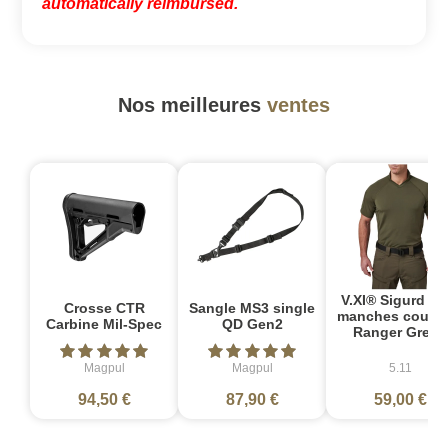
automatically reimbursed.
Nos meilleures
ventes
V.XI® Sigurd Po
Crosse CTR
Sangle MS3 single
manches courte
Carbine Mil-Spec
QD Gen2
Ranger Green
Magpul
Magpul
5.11
94,50 €
87,90 €
59,00 €