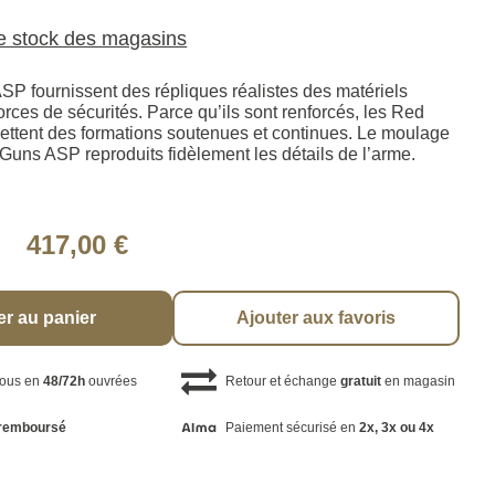
le stock des magasins
P fournissent des répliques réalistes des matériels
 forces de sécurités. Parce qu’ils sont renforcés, les Red
tent des formations soutenues et continues. Le moulage
Guns ASP reproduits fidèlement les détails de l’arme.
417,00 €
er au panier
Ajouter aux favoris
vous en
48/72h
ouvrées
Retour et échange
gratuit
en magasin
remboursé
Paiement sécurisé en
2x, 3x ou 4x