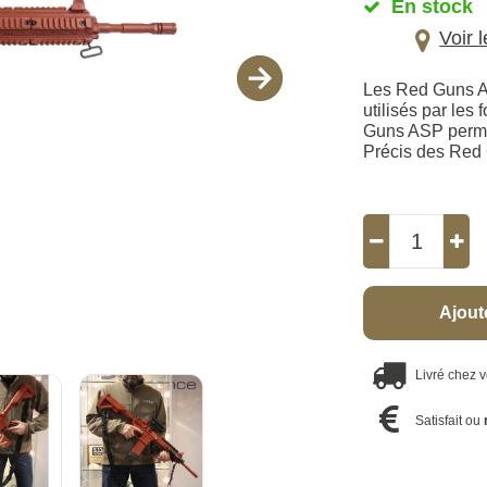
En stock
Voir 
Les Red Guns AS
utilisés par les
Guns ASP permet
Précis des Red 
Ajout
Livré chez 
Satisfait ou