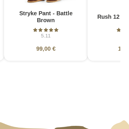
Stryke Pant - Battle
Rush 12 2.0
Brown
5.11
5
99,00 €
130