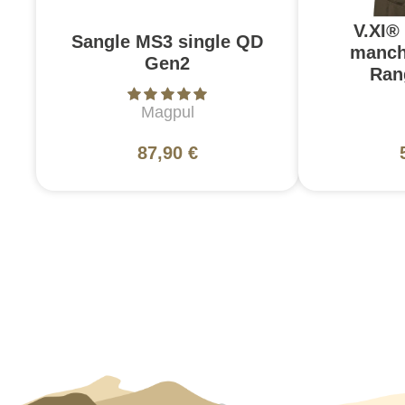
V.XI®
Sangle MS3 single QD
manch
Gen2
Ran
Magpul
87,90 €