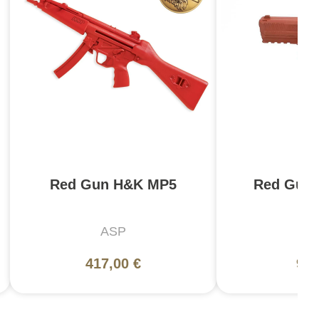
Red Gun H&K MP5
Red Gun
ASP
A
417,00 €
99,