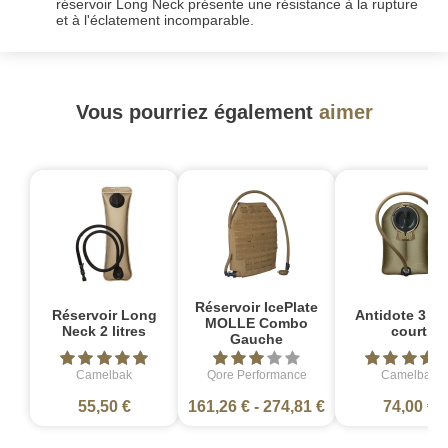
réservoir Long Neck présente une résistance à la rupture
et à l'éclatement incomparable.
Vous pourriez également
aimer
Réservoir IcePlate
Réservoir Long
Antidote 3 lit
MOLLE Combo
Neck 2 litres
court
Gauche
Camelbak
Qore Performance
Camelbak
55,50 €
161,26 €
-
274,81 €
74,00 €