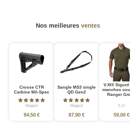
Nos meilleures
ventes
V.XI® Sigurd Po
Crosse CTR
Sangle MS3 single
manches courte
Carbine Mil-Spec
QD Gen2
Ranger Green
Magpul
Magpul
5.11
94,50 €
87,90 €
59,00 €