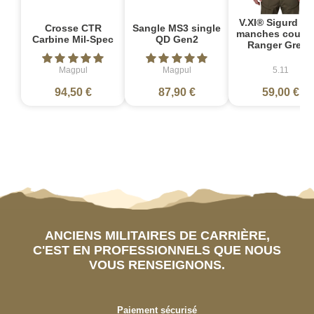
V.XI® Sigurd Po
Crosse CTR
Sangle MS3 single
manches courte
Carbine Mil-Spec
QD Gen2
Ranger Green
Magpul
Magpul
5.11
94,50 €
87,90 €
59,00 €
ANCIENS MILITAIRES DE CARRIÈRE,
C'EST EN PROFESSIONNELS QUE NOUS
VOUS RENSEIGNONS.
Paiement sécurisé