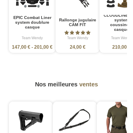
CLOUDLINE Li
EPIC Combat Liner
Rallonge jugulaire
system
system doublure
CAM FIT
coussinets
casque
casque
Team Wendy
Team Wendy
Team Wendy
147,00 €
-
201,00 €
24,00 €
210,00 €
Nos meilleures
ventes