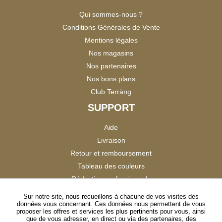
Qui sommes-nous ?
Conditions Générales de Vente
Mentions légales
Nos magasins
Nos partenaires
Nos bons plans
Club Terräng
SUPPORT
Aide
Livraison
Retour et remboursement
Tableau des couleurs
Réduction professionnels
Catalogues
Sur notre site, nous recueillons à chacune de vos visites des
données vous concernant. Ces données nous permettent de vous
Satisfaction Clients
proposer les offres et services les plus pertinents pour vous, ainsi
que de vous adresser, en direct ou via des partenaires, des