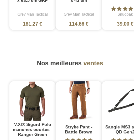
x 63.5 cm GRP
x 43 cm
Grey Man Tactical
Grey Man Tactical
Snugpak
181,27 €
114,66 €
39,00 €
Nos meilleures
ventes
V.XI® Sigurd Polo
Stryke Pant -
Sangle MS3 sin
manches courtes -
Battle Brown
QD Gen2
Ranger Green