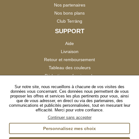
Nos partenaires
Nos bons plans
Club Terräng
SUPPORT
Aide
Livraison
Retour et remboursement
Tableau des couleurs
Réduction professionnels
Catalogues
Sur notre site, nous recueillons à chacune de vos visites des
données vous concernant. Ces données nous permettent de vous
Satisfaction Clients
proposer les offres et services les plus pertinents pour vous, ainsi
que de vous adresser, en direct ou via des partenaires, des
communications et publicités personnalisées, tout en mesurant leur
SUIVEZ-NOUS
efficacité. Merci pour votre confiance.
Continuer sans accepter
Personnalisez mes choix
Instagram
TikTok
Facebook
YouTube
LinkedIn