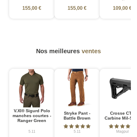
155,00 €
155,00 €
109,00 €
Nos meilleures
ventes
V.XI® Sigurd Polo
Stryke Pant -
Crosse CTR
manches courtes -
Battle Brown
Carbine Mil-Sp
Ranger Green
5.11
5.11
Magpul