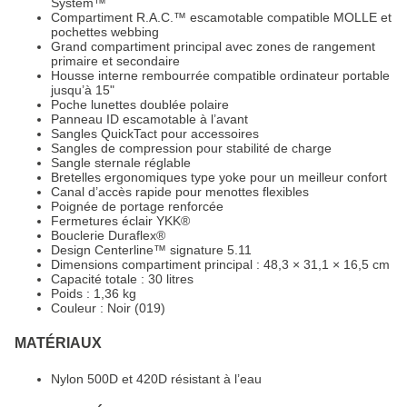
System™
Compartiment R.A.C.™ escamotable compatible MOLLE et
pochettes webbing
Grand compartiment principal avec zones de rangement
primaire et secondaire
Housse interne rembourrée compatible ordinateur portable
jusqu’à 15"
Poche lunettes doublée polaire
Panneau ID escamotable à l’avant
Sangles QuickTact pour accessoires
Sangles de compression pour stabilité de charge
Sangle sternale réglable
Bretelles ergonomiques type yoke pour un meilleur confort
Canal d’accès rapide pour menottes flexibles
Poignée de portage renforcée
Fermetures éclair YKK®
Bouclerie Duraflex®
Design Centerline™ signature 5.11
Dimensions compartiment principal : 48,3 × 31,1 × 16,5 cm
Capacité totale : 30 litres
Poids : 1,36 kg
Couleur : Noir (019)
MATÉRIAUX
Nylon 500D et 420D résistant à l’eau