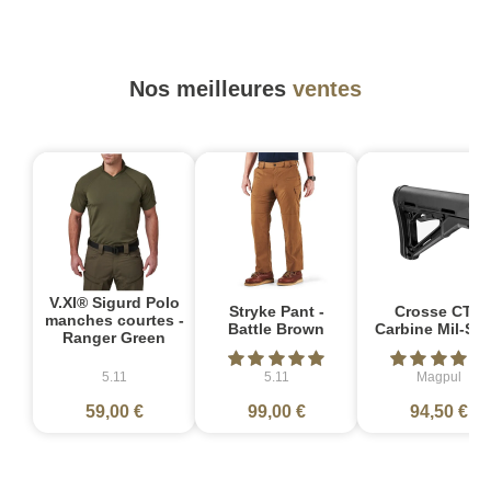
Nos meilleures
ventes
V.XI® Sigurd Polo
Stryke Pant -
Crosse CTR
manches courtes -
Battle Brown
Carbine Mil-Sp
Ranger Green
5.11
5.11
Magpul
59,00 €
99,00 €
94,50 €