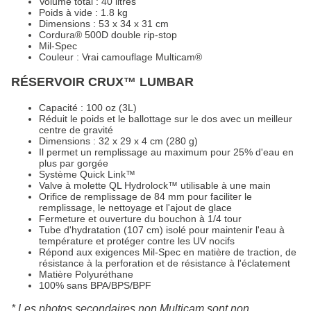
Volume total : 40 litres
Poids à vide : 1.8 kg
Dimensions : 53 x 34 x 31 cm
Cordura® 500D double rip-stop
Mil-Spec
Couleur : Vrai camouflage Multicam®
RÉSERVOIR CRUX™ LUMBAR
Capacité : 100 oz (3L)
Réduit le poids et le ballottage sur le dos avec un meilleur
centre de gravité
Dimensions : 32 x 29 x 4 cm (280 g)
Il permet un remplissage au maximum pour 25% d'eau en
plus par gorgée
Système Quick Link™
Valve à molette QL Hydrolock™ utilisable à une main
Orifice de remplissage de 84 mm pour faciliter le
remplissage, le nettoyage et l'ajout de glace
Fermeture et ouverture du bouchon à 1/4 tour
Tube d'hydratation (107 cm) isolé pour maintenir l'eau à
température et protéger contre les UV nocifs
Répond aux exigences Mil-Spec en matière de traction, de
résistance à la perforation et de résistance à l'éclatement
Matière Polyuréthane
100% sans BPA/BPS/BPF
* Les photos secondaires non Multicam sont non