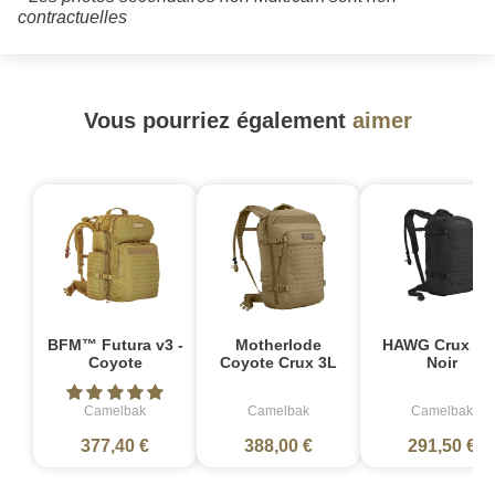
contractuelles
Vous pourriez également
aimer
BFM™ Futura v3 -
Motherlode
HAWG Crux 3L 
Coyote
Coyote Crux 3L
Noir
Camelbak
Camelbak
Camelbak
377,40 €
388,00 €
291,50 €