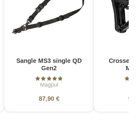
Sangle MS3 single QD
Crosse C
Gen2
Mil
Magpul
Ma
87,90 €
94,