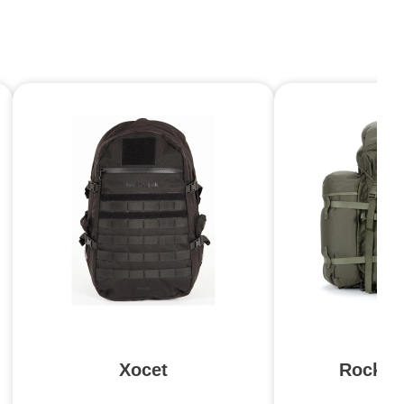
Xocet
Rocket