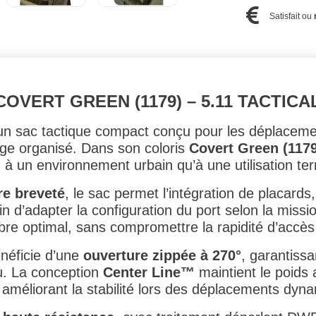
Satisfait ou
OVERT GREEN (1179) – 5.11 TACTICA
un sac tactique compact conçu pour les déplacemen
age organisé. Dans son coloris
Covert Green (1179
 à un environnement urbain qu’à une utilisation ter
e breveté
, le sac permet l’intégration de placards
n d’adapter la configuration du port selon la missi
bre optimal, sans compromettre la rapidité d’accès
néficie d’une
ouverture zippée à 270°
, garantiss
nu. La conception
Center Line™
maintient le poids 
t améliorant la stabilité lors des déplacements dyn