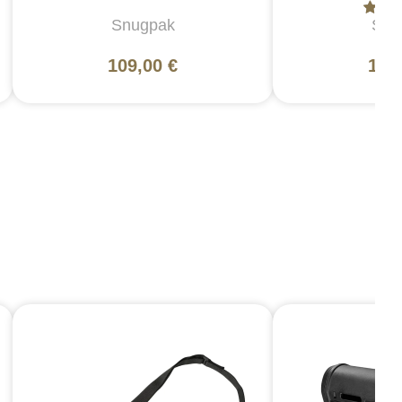
Snugpak
Snu
109,00 €
186