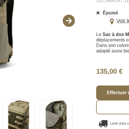
511.5860147.1
Épuisé
Voir 
Le
Sac à dos 
déplacements op
Dans son color
adapté aussi bie
135,00 €
Effectuer 
Livré chez 