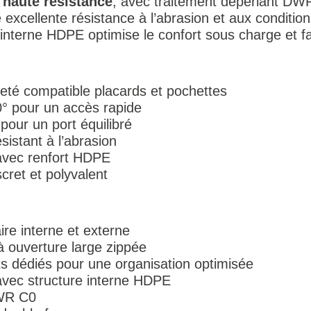
 haute résistance
, avec traitement déperlant DW
excellente résistance à l’abrasion et aux conditi
interne HDPE optimise le confort sous charge et favo
té compatible placards et pochettes
0° pour un accès rapide
pour un port équilibré
sistant à l’abrasion
avec renfort HDPE
cret et polyvalent
re interne et externe
à ouverture large zippée
 dédiés pour une organisation optimisée
avec structure interne HDPE
DWR C0