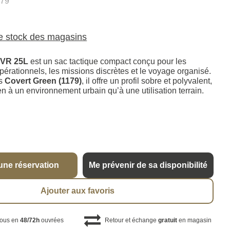
179
le stock des magasins
MVR 25L
est un sac tactique compact conçu pour les
érationnels, les missions discrètes et le voyage organisé.
is
Covert Green (1179)
, il offre un profil sobre et polyvalent,
n à un environnement urbain qu’à une utilisation terrain.
une réservation
Me prévenir de sa disponibilité
Ajouter aux favoris
vous en
48/72h
ouvrées
Retour et échange
gratuit
en magasin