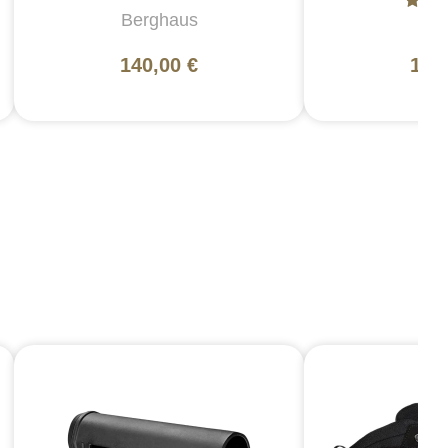
Berghaus
5
140,00 €
169