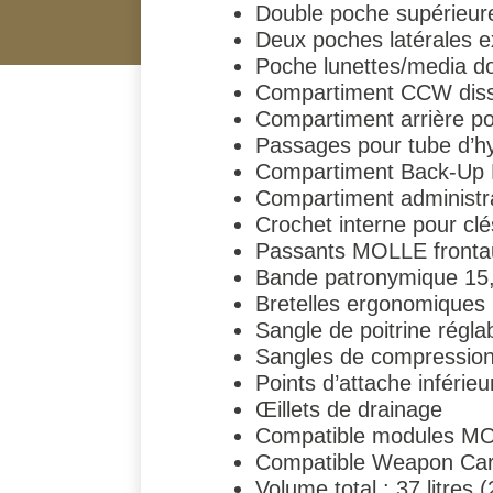
Double poche supérieur
Deux poches latérales e
Poche lunettes/media do
Compartiment CCW diss
Compartiment arrière pou
Passages pour tube d’hy
Compartiment Back-Up 
Compartiment administra
Crochet interne pour clé
Passants MOLLE frontau
Bande patronymique 15,2
Bretelles ergonomique
Sangle de poitrine régla
Sangles de compression 
Points d’attache inféri
Œillets de drainage
Compatible modules MOA
Compatible Weapon Car
Volume total : 37 litres 