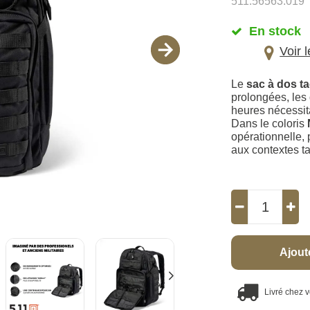
511.56563.019
En stock
Voir 
Le
sac à dos t
prolongées, les
heures nécessit
Dans le coloris
opérationnelle,
aux contextes ta
Ajout
Livré chez 