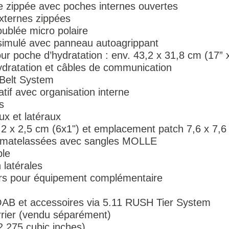
e zippée avec poches internes ouvertes
xternes zippées
ublée micro polaire
imulé avec panneau autoagrippant
r poche d’hydratation : env. 43,2 x 31,8 cm (17” 
dratation et câbles de communication
Belt System
tif avec organisation interne
s
x et latéraux
 x 2,5 cm (6x1") et emplacement patch 7,6 x 7,6
s matelassées avec sangles MOLLE
ble
latérales
eurs pour équipement complémentaire
B et accessoires via 5.11 RUSH Tier System
rier (vendu séparément)
(2 275 cubic inches)