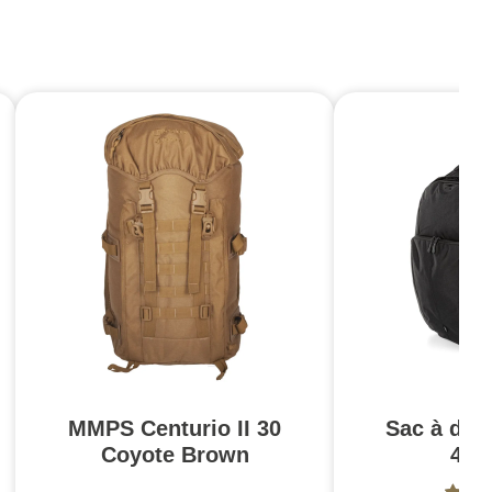
MMPS Centurio II 30
Sac à do
Coyote Brown
41L