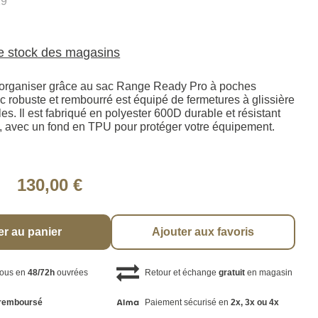
19
le stock des magasins
e s'organiser grâce au sac Range Ready Pro à poches
c robuste et rembourré est équipé de fermetures à glissière
es. Il est fabriqué en polyester 600D durable et résistant
, avec un fond en TPU pour protéger votre équipement.
130,00 €
er au panier
Ajouter aux favoris
vous en
48/72h
ouvrées
Retour et échange
gratuit
en magasin
remboursé
Paiement sécurisé en
2x, 3x ou 4x