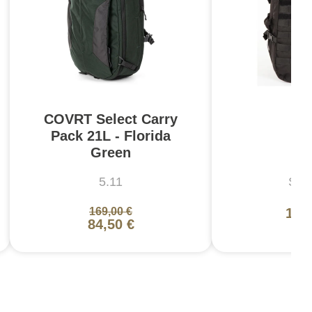
COVRT Select Carry
Pack 21L - Florida
Xo
Green
5.11
Snu
169,00 €
109
84,50 €