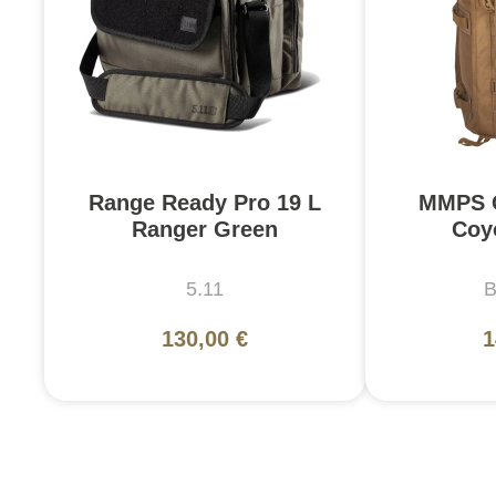
Range Ready Pro 19 L
MMPS C
Ranger Green
Coy
5.11
B
130,00 €
1