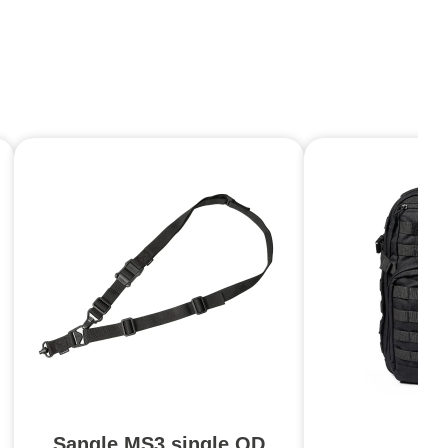
Sangle MS3 single QD