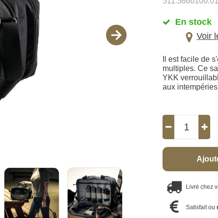
511.5860100.0
En stock
Voir 
Il est facile d
multiples. Ce sa
YKK verrouillabl
aux intempéries
Ajout
Livré chez 
Satisfait ou