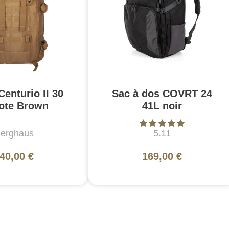
enturio II 30
Sac à dos COVRT 24
ote Brown
41L noir
erghaus
5.11
40,00 €
169,00 €