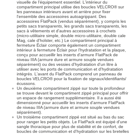
visuelle de l'équipement essentiel. L'intérieur du
compartiment principal utilise des boucles VELCRO® sur
les panneaux intérieurs avant et arrière pour fixer
l'ensemble des accessoires autoagrippant. Des
accessoires FlatPack (vendus séparément), y compris les
petits sacs transparents, les grands sacs transparents, les
sacs à vêtements et d'autres accessoires à crochets
(micro-utilitaire simple, double micro-utilitaire, double cale
Mag, cale d'holster, etc.) Le compartiment principal à
fermeture Éclair comporte également un compartiment
intérieur à fermeture Éclair pour l'hydratation et la plaque,
conçu pour accueillir les inserts d'armure FlatPack de
niveau IIIA (armure dure et armure souple vendues
séparément) ou des vessies d'hydratation d'un litre à
utiliser avec les ports de communication et d'hydratation
intégrés. L'avant du FlatPack comprend un panneau de
boucles VELCRO® pour la fixation de signaux/identifiants/
écussons.
Un deuxième compartiment zippé sur toute la profondeur
se trouve devant le compartiment zippé principal pour offrir
un espace de rangement supplémentaire. Il a aussi été
dimensionné pour accueillir les inserts d'armure FlatPack
de niveau IIIA (armure dure et armure souple vendues
séparément).
Un troisième compartiment zippé est situé au bas du sac
pour ranger les petits objets. Le FlatPack est équipé d'une
sangle thoracique pour plus de stabilité et de confort, de
boucles de communication et d'hydratation sur les bretelles