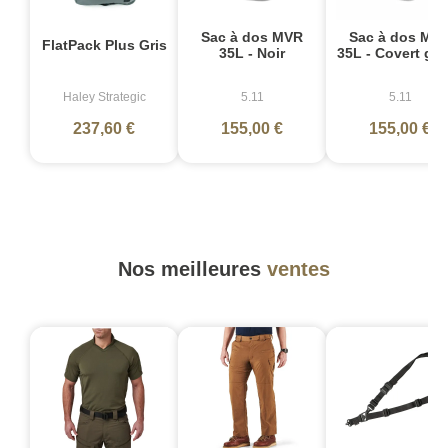
Sac à dos MVR
Sac à dos MV
FlatPack Plus Gris
35L - Noir
35L - Covert gr
Haley Strategic
5.11
5.11
237,60 €
155,00 €
155,00 €
Nos meilleures
ventes