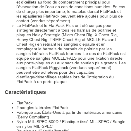
et d'œillets au fond du compartiment principal pour
l'évacuation de l'eau en cas de conditions humides. En cas
de charge plus importante, le matelas dorsal FlatPack et
les épaulières FlatPack peuvent être ajoutés pour plus de
confort (vendus séparément).
Le FlatPack et le FlatPack Plus ont été conçus pour
s'intégrer directement à tous les harnais de poitrine et
plaques Haley Strategic (Micro Chest Rig, X Chest Rig,
Heavy Chest Rig, TRMP Chest Rig et MOLLE Placard
Chest Rig) en retirant les sangles d'épaule et en
remplaçant le harnais du harnais de poitrine par les
sangles latérales FlatPack fournies. Le dos du FlatPack est
équipé de sangles MOLLE/PALS pour une fixation directe
aux porte-plaques ou aux sacs de soutien plus grands. Les
sangles FlatPack Piggyback (vendues séparément)
peuvent être achetées pour des capacités
d'enfilage/désenfilage rapides lors de l'intégration du
FlatPack à un porte-plaque
Caractéristiques
FlatPack
2 sangles latérales FlatPack
Fabriqué aux États-Unis à partir de matériaux américains
(Berry Compliant)
Nylon MIL-SPEC 500D / Elastique tissé MIL-SPEC / Sangle
en nylon MIL-SPEC
Boucles de 1" (mâle/femelle)