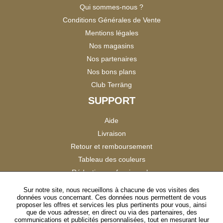
Qui sommes-nous ?
Conditions Générales de Vente
Mentions légales
Nos magasins
Nos partenaires
Nos bons plans
Club Terräng
SUPPORT
Aide
Livraison
Retour et remboursement
Tableau des couleurs
Réduction professionnels
Catalogues
Sur notre site, nous recueillons à chacune de vos visites des
données vous concernant. Ces données nous permettent de vous
Satisfaction Clients
proposer les offres et services les plus pertinents pour vous, ainsi
que de vous adresser, en direct ou via des partenaires, des
communications et publicités personnalisées, tout en mesurant leur