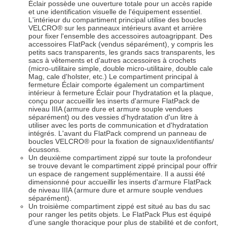
Éclair possède une ouverture totale pour un accès rapide
et une identification visuelle de l'équipement essentiel.
L'intérieur du compartiment principal utilise des boucles
VELCRO® sur les panneaux intérieurs avant et arrière
pour fixer l'ensemble des accessoires autoagrippant. Des
accessoires FlatPack (vendus séparément), y compris les
petits sacs transparents, les grands sacs transparents, les
sacs à vêtements et d'autres accessoires à crochets
(micro-utilitaire simple, double micro-utilitaire, double cale
Mag, cale d'holster, etc.) Le compartiment principal à
fermeture Éclair comporte également un compartiment
intérieur à fermeture Éclair pour l'hydratation et la plaque,
conçu pour accueillir les inserts d'armure FlatPack de
niveau IIIA (armure dure et armure souple vendues
séparément) ou des vessies d'hydratation d'un litre à
utiliser avec les ports de communication et d'hydratation
intégrés. L'avant du FlatPack comprend un panneau de
boucles VELCRO® pour la fixation de signaux/identifiants/
écussons.
Un deuxième compartiment zippé sur toute la profondeur
se trouve devant le compartiment zippé principal pour offrir
un espace de rangement supplémentaire. Il a aussi été
dimensionné pour accueillir les inserts d'armure FlatPack
de niveau IIIA (armure dure et armure souple vendues
séparément).
Un troisième compartiment zippé est situé au bas du sac
pour ranger les petits objets. Le FlatPack Plus est équipé
d'une sangle thoracique pour plus de stabilité et de confort,