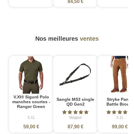
84,50 €
Nos meilleures
ventes
V.XI® Sigurd Polo
Sangle MS3 single
Stryke Pant -
manches courtes -
QD Gen2
Battle Brown
Ranger Green
5.11
Magpul
5.11
59,00 €
87,90 €
99,00 €