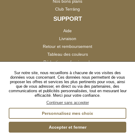
Nos bons plans
Club Terräng
SUPPORT
Aide
Livraison
Retour et remboursement
Tableau des couleurs
Réduction professionnels
Catalogues
Sur notre site, nous recueillons à chacune de vos visites des
données vous concernant. Ces données nous permettent de vous
Satisfaction Clients
proposer les offres et services les plus pertinents pour vous, ainsi
que de vous adresser, en direct ou via des partenaires, des
communications et publicités personnalisées, tout en mesurant leur
SUIVEZ-NOUS
efficacité. Merci pour votre confiance.
Continuer sans accepter
Personnalisez mes choix
Instagram
TikTok
Facebook
YouTube
LinkedIn
Accepter et fermer
Gestion des cookies