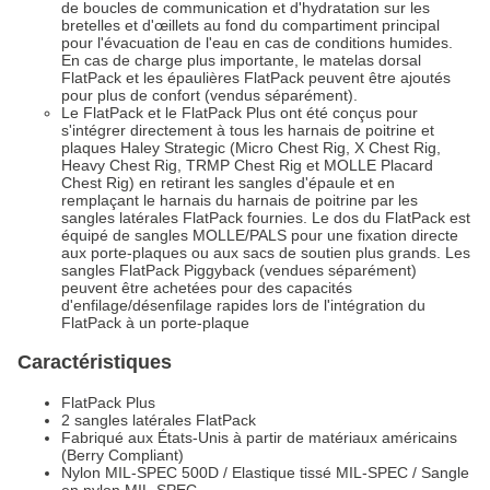
de boucles de communication et d'hydratation sur les
bretelles et d'œillets au fond du compartiment principal
pour l'évacuation de l'eau en cas de conditions humides.
En cas de charge plus importante, le matelas dorsal
FlatPack et les épaulières FlatPack peuvent être ajoutés
pour plus de confort (vendus séparément).
Le FlatPack et le FlatPack Plus ont été conçus pour
s'intégrer directement à tous les harnais de poitrine et
plaques Haley Strategic (Micro Chest Rig, X Chest Rig,
Heavy Chest Rig, TRMP Chest Rig et MOLLE Placard
Chest Rig) en retirant les sangles d'épaule et en
remplaçant le harnais du harnais de poitrine par les
sangles latérales FlatPack fournies. Le dos du FlatPack est
équipé de sangles MOLLE/PALS pour une fixation directe
aux porte-plaques ou aux sacs de soutien plus grands. Les
sangles FlatPack Piggyback (vendues séparément)
peuvent être achetées pour des capacités
d'enfilage/désenfilage rapides lors de l'intégration du
FlatPack à un porte-plaque
Caractéristiques
FlatPack Plus
2 sangles latérales FlatPack
Fabriqué aux États-Unis à partir de matériaux américains
(Berry Compliant)
Nylon MIL-SPEC 500D / Elastique tissé MIL-SPEC / Sangle
en nylon MIL-SPEC