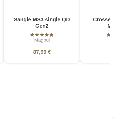
Sangle MS3 single QD
Crosse C
Gen2
Mil
Magpul
Ma
87,90 €
94,