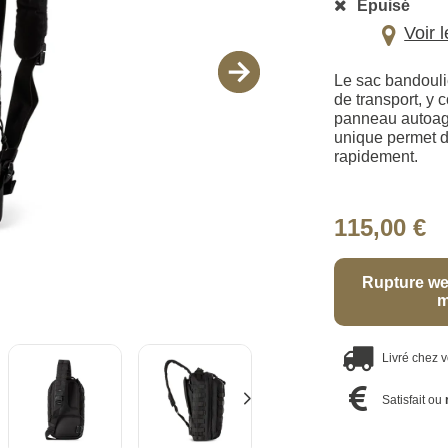
Épuisé
Voir 
Le sac bandouliè
de transport, y
panneau autoagr
unique permet d
rapidement.
115,00 €
Rupture we
m
Livré chez 
Satisfait ou