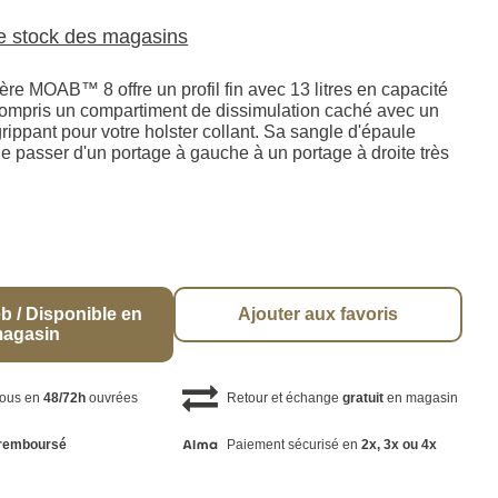
le stock des magasins
re MOAB™ 8 offre un profil fin avec 13 litres en capacité
 compris un compartiment de dissimulation caché avec un
ippant pour votre holster collant. Sa sangle d'épaule
e passer d'un portage à gauche à un portage à droite très
b / Disponible en
Ajouter aux favoris
agasin
vous en
48/72h
ouvrées
Retour et échange
gratuit
en magasin
remboursé
Paiement sécurisé en
2x, 3x ou 4x