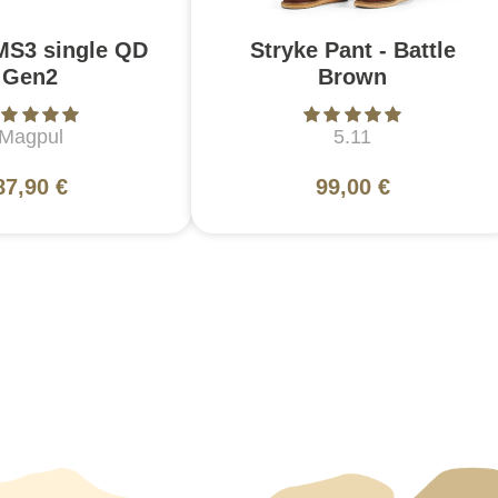
MS3 single QD
Stryke Pant - Battle
Gen2
Brown
Magpul
5.11
87,90 €
99,00 €