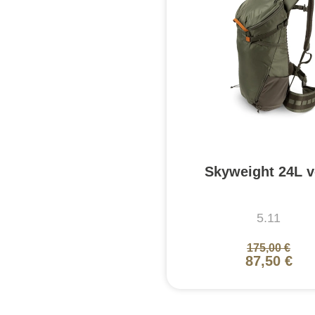
Skyweight 24L v
5.11
175,00 €
87,50 €