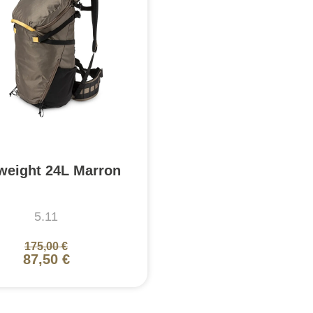
weight 24L Marron
5.11
175,00 €
87,50 €