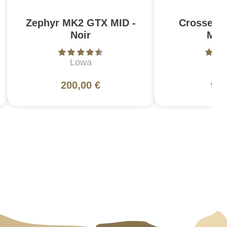
Zephyr MK2 GTX MID -
Crosse C
Noir
Mil
Lowa
Ma
200,00 €
94,