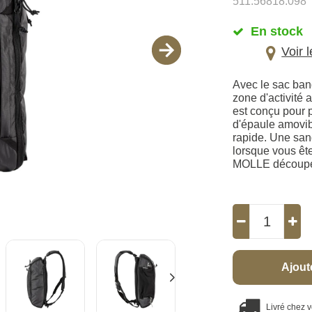
511.56818.098
En stock
Voir 
Avec le sac ban
zone d'activité 
est conçu pour 
d'épaule amovib
rapide. Une san
lorsque vous êt
MOLLE découpé 
Ajout
Livré chez 