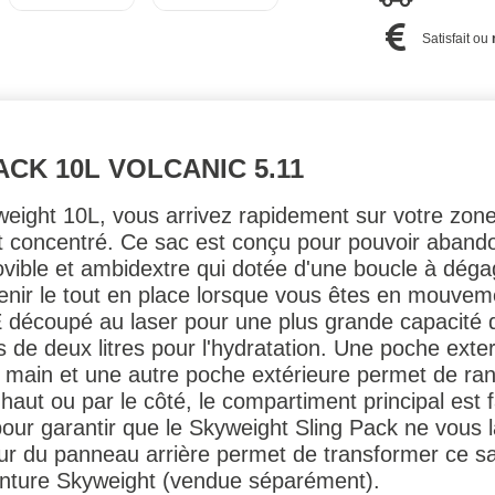
Satisfait ou
CK 10L VOLCANIC 5.11
eight 10L, vous arrivez rapidement sur votre zone 
t concentré. Ce sac est conçu pour pouvoir aband
ovible et ambidextre qui dotée d'une boucle à dég
nir le tout en place lorsque vous êtes en mouveme
coupé au laser pour une plus grande capacité d'e
rs de deux litres pour l'hydratation. Une poche ext
e main et une autre poche extérieure permet de ran
haut ou par le côté, le compartiment principal est
r garantir que le Skyweight Sling Pack ne vous l
eur du panneau arrière permet de transformer ce s
 ceinture Skyweight (vendue séparément).