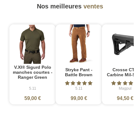
Nos meilleures
ventes
V.XI® Sigurd Polo
Stryke Pant -
Crosse CTR
manches courtes -
Battle Brown
Carbine Mil-Sp
Ranger Green
5.11
5.11
Magpul
59,00 €
99,00 €
94,50 €