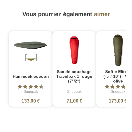
Vous pourriez également
aimer
Sac de couchage
Softie Elite 3
Hammock cocoon
Travelpak 1 rouge
(-5°/-10°) - Ver
(7°/2°)
olive
Snugpak
Snugpak
Snugpak
133,00 €
71,00 €
173,00 €