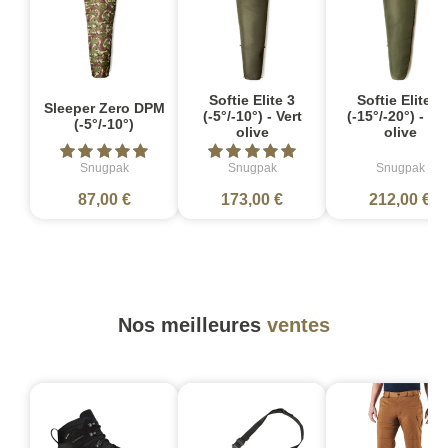
Softie Elite 3
Softie Elite 5
Sleeper Zero DPM
(-5°/-10°) - Vert
(-15°/-20°) - Ver
(-5°/-10°)
olive
olive
Snugpak
Snugpak
Snugpak
87,00 €
173,00 €
212,00 €
Nos meilleures
ventes