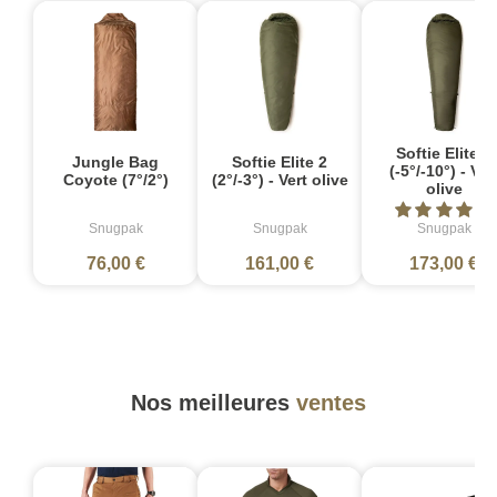
Softie Elite 3
Jungle Bag
Softie Elite 2
(-5°/-10°) - Ver
Coyote (7°/2°)
(2°/-3°) - Vert olive
olive
Snugpak
Snugpak
Snugpak
76,00 €
161,00 €
173,00 €
Nos meilleures
ventes