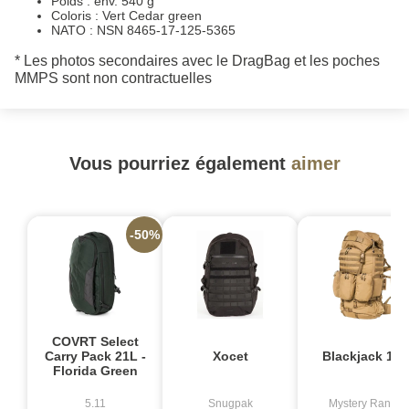
Poids : env. 540 g
Coloris : Vert Cedar green
NATO : NSN 8465-17-125-5365
* Les photos secondaires avec le DragBag et les poches
MMPS sont non contractuelles
Vous pourriez également
aimer
-50%
COVRT Select
Carry Pack 21L -
Xocet
Blackjack 100
Florida Green
5.11
Snugpak
Mystery Ranch