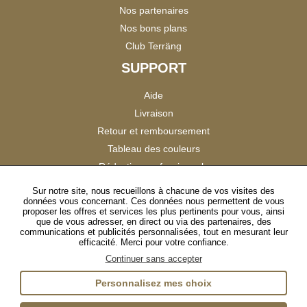
Nos partenaires
Nos bons plans
Club Terräng
SUPPORT
Aide
Livraison
Retour et remboursement
Tableau des couleurs
Réduction professionnels
Catalogues
Sur notre site, nous recueillons à chacune de vos visites des
données vous concernant. Ces données nous permettent de vous
Satisfaction Clients
proposer les offres et services les plus pertinents pour vous, ainsi
que de vous adresser, en direct ou via des partenaires, des
communications et publicités personnalisées, tout en mesurant leur
SUIVEZ-NOUS
efficacité. Merci pour votre confiance.
Continuer sans accepter
Personnalisez mes choix
Instagram
TikTok
Facebook
YouTube
LinkedIn