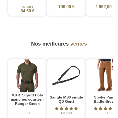
109,00 €
1 962,00 €
169,00 €
84,50 €
Nos meilleures
ventes
V.XI® Sigurd Polo
Sangle MS3 single
Stryke Pant -
manches courtes -
QD Gen2
Battle Brown
Ranger Green
5.11
Magpul
5.11