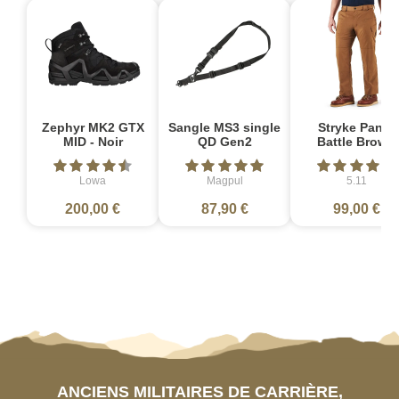
Zephyr MK2 GTX
Sangle MS3 single
Stryke Pant -
MID - Noir
QD Gen2
Battle Brown
Lowa
Magpul
5.11
200,00 €
87,90 €
99,00 €
ANCIENS MILITAIRES DE CARRIÈRE,