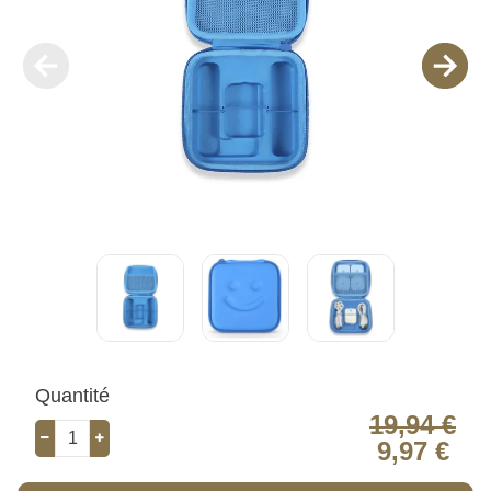
Quantité
19,94 €
9,97 €