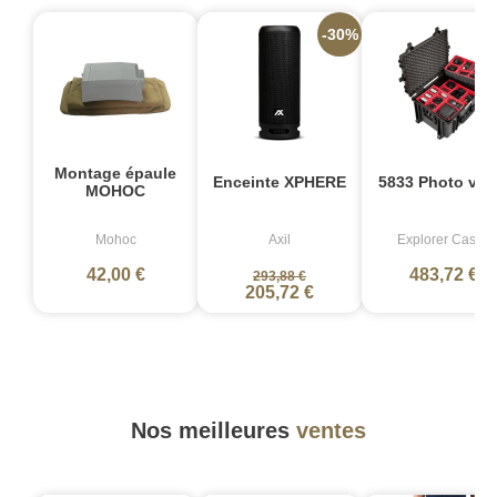
-30%
Montage épaule
Enceinte XPHERE
5833 Photo vid
MOHOC
Mohoc
Axil
Explorer Cases
42,00 €
483,72 €
293,88 €
205,72 €
Nos meilleures
ventes